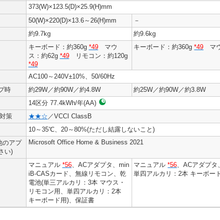
373(W)×123.5(D)×25.9(H)mm
50(W)×220(D)×13.6～26(H)mm
－
約9.7kg
約9.6kg
キーボード：約360g
*49
マウ
キーボード：約360g
*49
マウ
ス：約62g
*49
リモコン：約120g
*49
AC100～240V±10%、50/60Hz
プ時
約29W／約90W／約4.8W
約25W／約90W／約3.8W
14区分 77.4kWh/年(AA)
対策
★★☆
／VCCI ClassB
10～35℃、20～80%(ただし結露しないこと)
Microsoft Office Home & Business 2021
他のアプ
さい)
マニュアル
*56
、ACアダプタ、min
マニュアル
*56
、ACアダプタ
iB-CASカード、無線リモコン、乾
単四アルカリ：2本 キーボー
電池(単三アルカリ：3本 マウス・
リモコン用、単四アルカリ：2本
キーボード用)、保証書