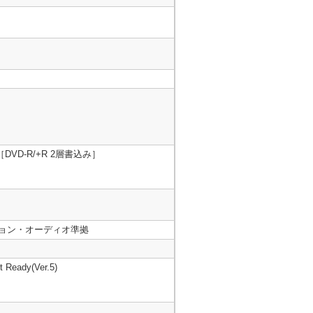
VD-R/+R 2層書込み］
ション・オーディオ準拠
 Ready(Ver.5)