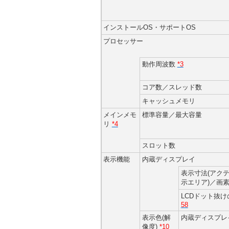
インストールOS・サポートOS
プロセッサー
動作周波数
*3
コア数／スレッド数
キャッシュメモリ
メインメモ
標準容量／最大容量
リ
*4
スロット数
表示機能
内蔵ディスプレイ
表示寸法(アク
示エリア)／画
LCDドット抜
58
表示色(解
内蔵ディスプレ
像度)
*10