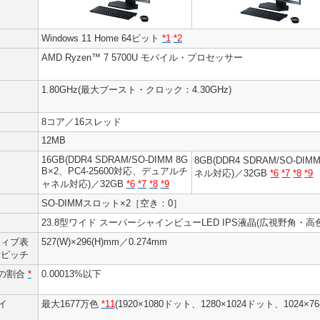
Windows 11 Home 64ビット
*1
*2
AMD Ryzen™ 7 5700U モバイル・プロセッサー
1.80GHz(最大ブースト・クロック：4.30GHz)
8コア／16スレッド
12MB
16GB(DDR4 SDRAM/SO-DIMM 8G
8GB(DDR4 SDRAM/SO-D
B×2、PC4-25600対応、デュアルチ
ネル対応)／32GB
*6
*7
*8
*9
ャネル対応)／32GB
*6
*7
*8
*9
SO-DIMMスロット×2［空き：0］
23.8型ワイド スーパーシャインビューLED IPS液晶(広視野角・高色純度)
ティブ表
527(W)×296(H)mm／0.274mm
素ピッチ
けの割合
*
0.00013%以下
イ
最大1677万色
*11
(1920×1080ドット、1280×1024ドット、1024×