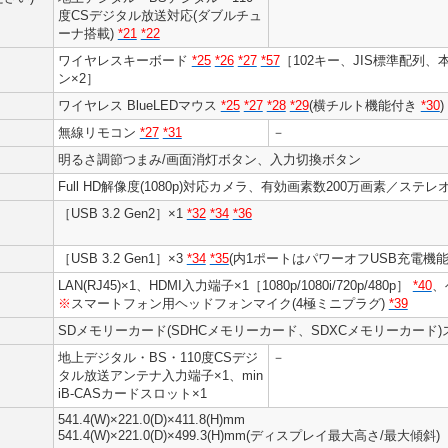
度CSデジタル放送対応(ダブルチュ
ーナ搭載)
*21
*22
ワイヤレスキーボード
*25
*26
*27
*57
［102キー、JIS標準配列、本
ン×2］
ワイヤレス BlueLEDマウス
*25
*27
*28
*29
(横チルト機能付き
*30
)
無線リモコン
*27
*31
－
明るさ調節つまみ/画面消灯ボタン、入力切換ボタン
Full HD解像度(1080p)対応カメラ、有効画素数200万画素／ステ
［USB 3.2 Gen2］×1
*32
*34
*36
［USB 3.2 Gen1］×3
*34
*35
(内1ポートはパワーオフUSB充電機
LAN(RJ45)×1、HDMI入力端子×1［1080p/1080i/720p/480p］
*40
、
※
スマートフォン用ヘッドフォンマイク(4極ミニプラグ)
*39
SDメモリーカード(SDHCメモリーカード、SDXCメモリーカード)
地上デジタル・BS・110度CSデジ
－
タル放送アンテナ入力端子×1、min
iB-CASカードスロット×1
541.4(W)×221.0(D)×411.8(H)mm
541.4(W)×221.0(D)×499.3(H)mm(ディスプレイ最大高さ/最大傾斜)