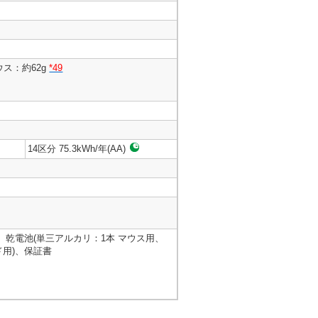
ス：約62g
*49
14区分 75.3kWh/年(AA)
、乾電池(単三アルカリ：1本 マウス用、
ド用)、保証書