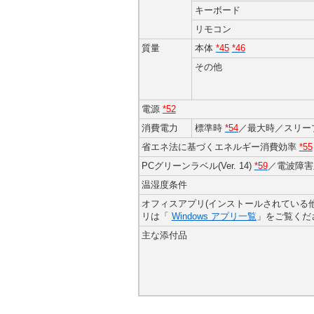
キーボード
リモコン
質量
本体
*45
*46
その他
電源
*52
消費電力
標準時
*54
／最大時／スリー
省エネ法に基づくエネルギー消費効率
*55
PCグリーンラベル(Ver. 14)
*59
／電波障害
温湿度条件
オフィスアプリ(インストールされている
リは「
Windows アプリ一覧
」をご覧くだ
主な添付品