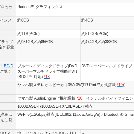
プロセッ
Radeon™ グラフィックス
メインメ
約8GB
約4GB
約1TB(PCIe)
約512GB(PCIe)
ドライブ
約951GB／約856GB
約474GB／約383GB
空き容量
は「
BD/D
ブルーレイディスクドライブ(DVD
DVDスーパーマルチドライブ［D
ご覧く
スーパーマルチドライブ機能付き)
(BDXL™ 対応)
*18
ヤマハ製ステレオスピーカ［3W+3W(FR-Port™方式搭載
*19
)］
ヤマハ製 AudioEngine™機能搭載
*20
、インテル® ハイデフィニ
1000BASE-T/100BASE-TX/10BASE-T対応
®(詳細は
Wi-Fi 6(1.2Gbps)対応(IEEE802.11ax/ac/a/b/g/n)／Bluetooth® Smart
」をご覧
さい)
地上デジタル・BSデジタル・110
－