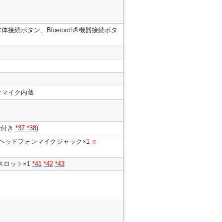
体接続ボタン、Bluetooth®機器接続ボタ
レオマイク内蔵
能付き
*37
*38
)
ヘッドフォンマイクジャック×1
※
スロット×1
*41
*42
*43