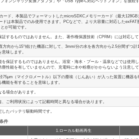
mmヘッドフォンジャック変換アダプタ」や「USB Type-C対応ヘッドフォン」を
Cメモリーカード、本製品でフォーマットしたmicroSDXCメモリーカード（最大1
ーカードは本製品でのみ使用できます。PCなどで、より大容量に対応したexFA
ことが可能です。
保証するものではありません。また、著作権保護技術（CPRM）には対応し
直方向から15°傾けた機器に対して、3mm/分の水を各方向から2.5分間ずつ
を意味します。
能を保証するものではありません。浴室・海水・プール・温泉などでは使用し
防塵性能を有していませんので、充電時に水や粉塵がかからないよう注意して
直径75μm（マイクロメートル）以下の塵埃（じんあい）が入った装置に機器
る機能を有することを意味します。
なる場合があります。
は、ご利用状況によって記載時間と異なる場合があります。
定したバッテリ駆動時間です。
条件
1.ローカル動画再生