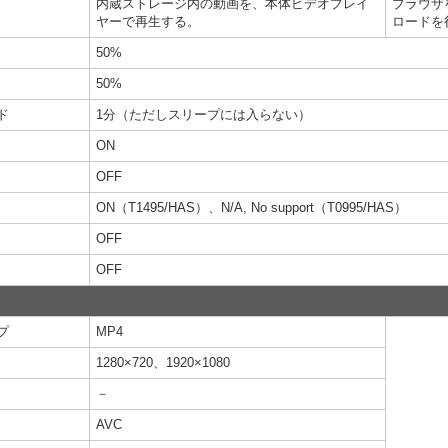
内蔵ストレージ内の動画を、本体ビデオプレイ
ブラウザ
ヤーで再生する。
ロードを
50%
50%
ド
1分（ただしスリープには入らない）
ON
OFF
ON（T1495/HAS）、N/A, No support（T0995/HAS）
OFF
OFF
プ
MP4
1280×720、1920×1080
－
AVC