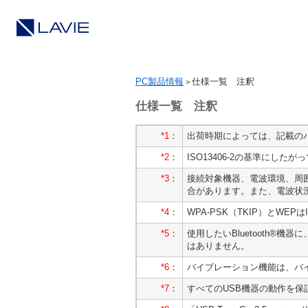
PC製品情報
仕様一覧 注釈
>
仕様一覧 注釈
*1
：
出荷時期によっては、記載の
*2
：
ISO13406-2の基準にし
*3
：
接続対象機器、電波環境、周
合があります。また、電波状
*4
：
WPA-PSK（TKIP）とWEPは
*5
：
使用したいBluetooth®機
はありません。
*6
：
バイブレーション機能は、バ
*7
：
すべてのUSB機器の動作を保