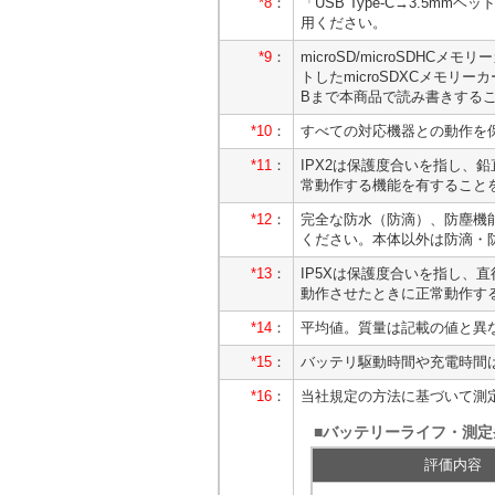
*8
：
「USB Type-C→3.5
用ください。
*9
：
microSD/microSDH
トしたmicroSDXCメモリ
Bまで本商品で読み書きする
*10
：
すべての対応機器との動作を
*11
：
IPX2は保護度合いを指し、鉛
常動作する機能を有すること
*12
：
完全な防水（防滴）、防塵機
ください。本体以外は防滴・
*13
：
IP5Xは保護度合いを指し、
動作させたときに正常動作す
*14
：
平均値。質量は記載の値と異
*15
：
バッテリ駆動時間や充電時間
*16
：
当社規定の方法に基づいて測
■バッテリーライフ・測定
評価内容