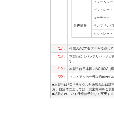
フレームレー
ビットレート
コーデック
音声情報
サンプリング
ビットレート
*17
：
付属のACアダプタを接続し
*18
：
本製品にはバッテリパックが
す。
*19
：
本製品は日本国内AC100V（5
*20
：
マニュアルの一部はWebから
■本製品はPCリサイクル対象製品には
お、自治体によっては、廃棄費用をご負
■記載されている仕様は予告なく変更す