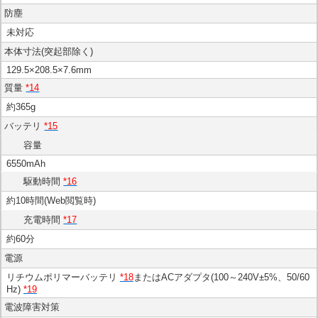
防塵
未対応
本体寸法(突起部除く)
129.5×208.5×7.6mm
質量
*14
約365g
バッテリ
*15
容量
6550mAh
駆動時間
*16
約10時間(Web閲覧時)
充電時間
*17
約60分
電源
リチウムポリマーバッテリ
*18
またはACアダプタ(100～240V±5%、50/60
Hz)
*19
電波障害対策