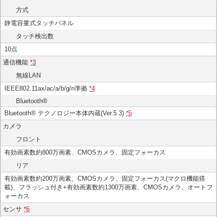
方式
静電容量式タッチパネル
タッチ検出数
10点
通信機能
*3
無線LAN
IEEE802.11ax/ac/a/b/g/n準拠
*4
Bluetooth®
Bluetooth® テクノロジー本体内蔵(Ver.5.3)
*5
カメラ
フロント
有効画素数約800万画素、CMOSカメラ、固定フォーカス
リア
有効画素数約200万画素、CMOSカメラ、固定フォーカス(マクロ機能搭
載)、フラッシュ付き+有効画素数約1300万画素、CMOSカメラ、オートフ
ォーカス
センサ
*6