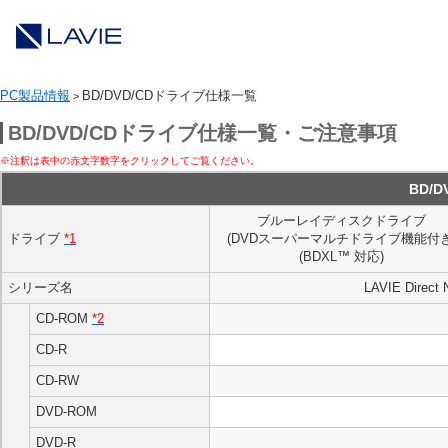
PC製品情報
BD/DVD/CDドライブ仕様一覧
>
BD/DVD/CDドライブ仕様一覧・ご注意事項
※注釈は表中の赤文字数字をクリックしてご覧ください。
BD/
ブルーレイディスクドライブ
ドライブ
*1
(DVDスーパーマルチドライブ機能付き
(BDXL™ 対応)
シリーズ名
LAVIE Direct
CD-ROM
*2
CD-R
CD-RW
DVD-ROM
DVD-R