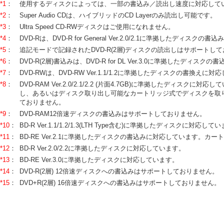
*1
：
使用するディスクによっては、一部の書込み／読出し速度に対応して
*2
：
Super Audio CDは、ハイブリッドのCD Layerのみ読出し可能です。
*3
：
Ultra Speed CD-RWディスクはご使用になれません。
*4
：
DVD-Rは、DVD-R for General Ver.2.0/2.1に準拠したディスク
*5
：
追記モードで記録されたDVD-R(2層)ディスクの読出しはサポートし
*6
：
DVD-R(2層)書込みは、DVD-R for DL Ver.3.0に準拠し
*7
：
DVD-RWは、DVD-RW Ver.1.1/1.2に準拠したディスクの書換えに
*8
：
DVD-RAM Ver.2.0/2.1/2.2 (片面4.7GB)に準拠した
し、あるいはディスク取り出し可能なカートリッジ式でディスクを取り出してご
ておりません。
*9
：
DVD-RAM12倍速ディスクの書込みはサポートしておりません。
*10
：
BD-R Ver.1.1/1.2/1.3(LTH Type含む)に準拠したディスクに対応して
*11
：
BD-RE Ver.2.1に準拠したディスクの書込みに対応しています
*12
：
BD-R Ver.2.0/2.2に準拠したディスクに対応しています。
*13
：
BD-RE Ver.3.0に準拠したディスクに対応しています。
*14
：
DVD-R(2層) 12倍速ディスクへの書込みはサポートしておりません。
*15
：
DVD+R(2層) 16倍速ディスクへの書込みはサポートしておりません。