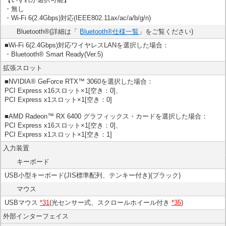
・無し
・Wi-Fi 6(2.4Gbps)対応(IEEE802.11ax/ac/a/b/g/n)
Bluetooth®(詳細は「
Bluetooth®仕様一覧
」をご覧ください)
■Wi-Fi 6(2.4Gbps)対応ワイヤレスLANを選択した場合：
・Bluetooth® Smart Ready(Ver.5)
拡張スロット
■NVIDIA® GeForce RTX™ 3060を選択した場合：
PCI Express x16スロット×1[空き：0]、
PCI Express x1スロット×1[空き：0]
■AMD Radeon™ RX 6400 グラフィックス・カードを選択した場合：
PCI Express x16スロット×1[空き：0]、
PCI Express x1スロット×1[空き：1]
入力装置
キーボード
USB小型キーボード(JIS標準配列、テンキー付き)(ブラック)
マウス
USBマウス
*31
(光センサー式、スクロールホイール付き
*35
)
外部インターフェイス