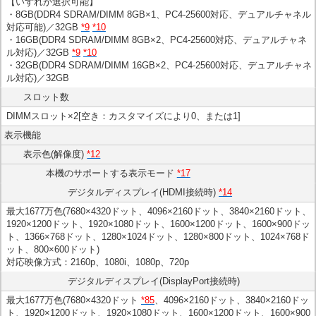
【いずれか選択可能】
・8GB(DDR4 SDRAM/DIMM 8GB×1、PC4-25600対応、デュアルチャネル
対応可能)／32GB
*9
*10
・16GB(DDR4 SDRAM/DIMM 8GB×2、PC4-25600対応、デュアルチャネ
ル対応)／32GB
*9
*10
・32GB(DDR4 SDRAM/DIMM 16GB×2、PC4-25600対応、デュアルチャネ
ル対応)／32GB
スロット数
DIMMスロット×2[空き：カスタマイズにより0、または1]
表示機能
表示色(解像度)
*12
本機のサポートする表示モード
*17
デジタルディスプレイ(HDMI接続時)
*14
最大1677万色(7680×4320ドット、4096×2160ドット、3840×2160ドット、
1920×1200ドット、1920×1080ドット、1600×1200ドット、1600×900ドッ
ト、1366×768ドット、1280×1024ドット、1280×800ドット、1024×768ド
ット、800×600ドット)
対応映像方式：2160p、1080i、1080p、720p
デジタルディスプレイ(DisplayPort接続時)
最大1677万色(7680×4320ドット
*85
、4096×2160ドット、3840×2160ドッ
ト、1920×1200ドット、1920×1080ドット、1600×1200ドット、1600×900