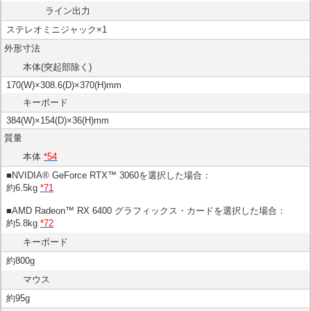
ライン出力
ステレオミニジャック×1
外形寸法
本体(突起部除く)
170(W)×308.6(D)×370(H)mm
キーボード
384(W)×154(D)×36(H)mm
質量
本体
*54
■NVIDIA® GeForce RTX™ 3060を選択した場合：
約6.5kg
*71
■AMD Radeon™ RX 6400 グラフィックス・カードを選択した場合：
約5.8kg
*72
キーボード
約800g
マウス
約95g