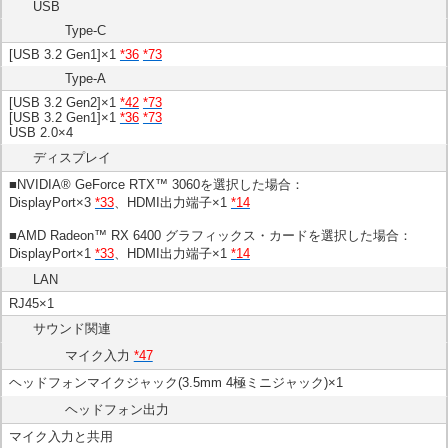
USB
Type-C
[USB 3.2 Gen1]×1
*36
*73
Type-A
[USB 3.2 Gen2]×1
*42
*73
[USB 3.2 Gen1]×1
*36
*73
USB 2.0×4
ディスプレイ
■NVIDIA® GeForce RTX™ 3060を選択した場合：
DisplayPort×3
*33
、HDMI出力端子×1
*14
■AMD Radeon™ RX 6400 グラフィックス・カードを選択した場合：
DisplayPort×1
*33
、HDMI出力端子×1
*14
LAN
RJ45×1
サウンド関連
マイク入力
*47
ヘッドフォンマイクジャック(3.5mm 4極ミニジャック)×1
ヘッドフォン出力
マイク入力と共用