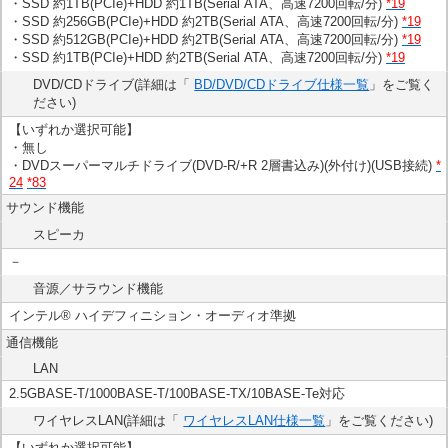
・SSD 約1TB(PCIe)+HDD 約1TB(Serial ATA、高速7200回転/分)
*19
・SSD 約256GB(PCIe)+HDD 約2TB(Serial ATA、高速7200回転/分)
*19
・SSD 約512GB(PCIe)+HDD 約2TB(Serial ATA、高速7200回転/分)
*19
・SSD 約1TB(PCIe)+HDD 約2TB(Serial ATA、高速7200回転/分)
*19
DVD/CDドライブ(詳細は「
BD/DVD/CDドライブ仕様一覧
」をご覧く
ださい)
【いずれか選択可能】
・無し
・DVDスーパーマルチドライブ(DVD-R/+R 2層書込み)(外付け)(USB接続)
*
24
*83
サウンド機能
スピーカ
－
音源／サラウンド機能
インテル® ハイデフィニション・オーディオ準拠
通信機能
LAN
2.5GBASE-T/1000BASE-T/100BASE-TX/10BASE-Te対応
ワイヤレスLAN(詳細は「
ワイヤレスLAN仕様一覧
」をご覧ください)
【いずれか選択可能】