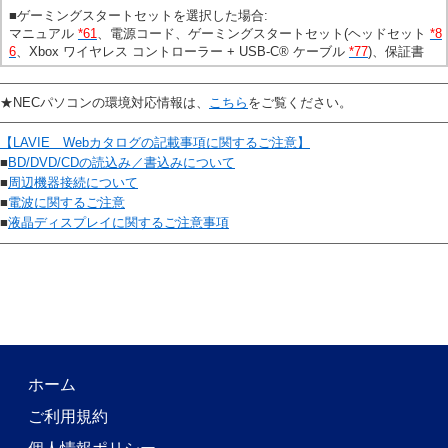
■ゲーミングスタートセットを選択した場合:
マニュアル
*61
、電源コード、ゲーミングスタートセット(ヘッドセット
*8
6
、Xbox ワイヤレス コントローラー + USB-C® ケーブル
*77
)、保証書
★NECパソコンの環境対応情報は、
こちら
をご覧ください。
【LAVIE Webカタログの記載事項に関するご注意】
■
BD/DVD/CDの読込み／書込みについて
■
周辺機器接続について
■
電波に関するご注意
■
液晶ディスプレイに関するご注意事項
ホーム
ご利用規約