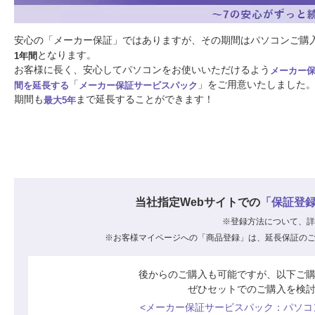
安心の「メーカー保証」ではありますが、その期間はパソコンご購
となります。
1年間
お客様に長く、安心してパソコンをお使いいただけるよう
メーカー
「
」をご用意いたしました
間を延長する
メーカー保証サービスパック
期間も
まで延長することができます！
最大5年
当社指定Webサイトでの
「保証登
※登録方法について、詳
※お客様マイページへの「商品登録」は、延長保証の
後からのご購入も可能ですが、以下ご
ぜひセットでのご購入を検
<メーカー保証サービスパック：パソコ