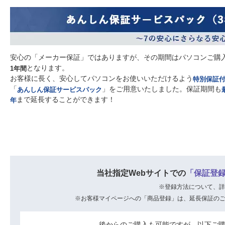
安心の「メーカー保証」ではありますが、その期間はパソコンご購
となります。
1年間
お客様に長く、安心してパソコンをお使いいただけるよう
特別保証
「
」をご用意いたしました。保証期間も
あんしん保証サービスパック
まで延長することができます！
年
当社指定Webサイトでの
「保証登
※登録方法について、詳
※お客様マイページへの「商品登録」は、延長保証の
後からのご購入も可能ですが、以下ご