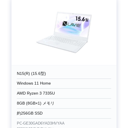
N15(R) (15.6型)
Windows 11 Home
AMD Ryzen 3 7335U
8GB (8GB×1) メモリ
約256GB SSD
PC-GE30GAD6YAD3HVYAA