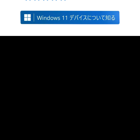
Windows is fast, powerful, and more secure than ever.
Meet the Computer you can talk to.