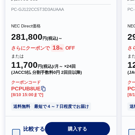
PC-GJ122CC5T3D3AUAAA
PC
NEC Direct価格
NEC
281,800
2
円(税込)～
18
さらにクーポンで
OFF
さ
%
または
ま
11,700
1
円(税込)/月～ ×24回
(JACCS払 分割手数料0円 2回目以降)
(J
クーポンコード
ク
PCPUB8UE
PC
[8/10 15:00まで]
[8/
送料無料
最短で４～７日程度でお届け
送
比較する
購入する