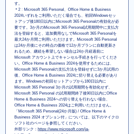
す。
＊2 : Microsoft 365 Personal、Office Home & Business
2024いずれをご利用いただく場合でも、初回Windowsセッ
トアップ後180日以内にMicrosoft 365 Personalの有効化が必
要です。3か月のMicrosoft 365 Personal試用期間中に支払方
法を登録すると、追加費用なしでMicrosoft 365 Personalを
最大24か月間ご利用いただけます。Microsoft 365 Personal
は24か月後にその時点の価格で12か月プランに自動更新さ
れるため、継続を希望しない場合は24か月経過前に
Microsoft アカウント上でキャンセル手続きを行ってくださ
い。Office Home & Business 2024を使用するためには、
Microsoft 365 Personalの支払方法を登録せずに3か月試用の
後、Office Home & Business 2024に切り替える必要があり
ます。Windowsの初回セットアップから180日以内に
Microsoft 365 Personal 3か月の試用期間を有効化せず、
Microsoft 365 Personal の試用期間終了後90日以内にOffice
Home & Business 2024への切り替えを行わない場合、
Office Home & Business 2024はご利用いただけません。
「Microsoft 365 Personal(24か月版) / Office Home &
Business 2024 オプション付」については、以下のマイクロ
ソフト社のページを参照してください。
外部リンク：
https://www.microsoft.com/ja-