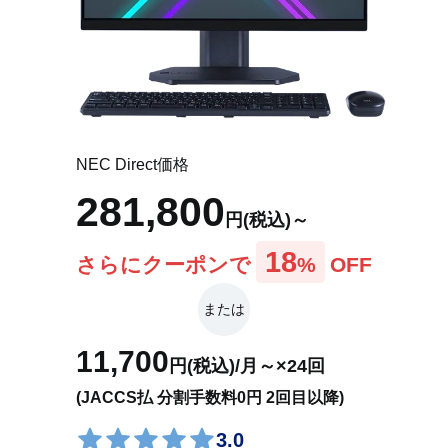
アプリ(Web限定モデル)
各部の名称・サイズ
NEC Direct価格
281,800
円(税込)～
18
さらにクーポンで
%
OFF
または
11,700
円(税込)/月～×24回
(JACCS払 分割手数料0円 2回目以降)
3.0