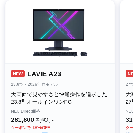
LAVIE A23
NEW
N
23.8型・2026年春モデル
27
大画面で見やすさと快適操作を追求した
大
23.8型オールインワンPC
2
NEC Direct価格
NEC
281,800
31
円(税込)～
18%
クーポンで
OFF
ク