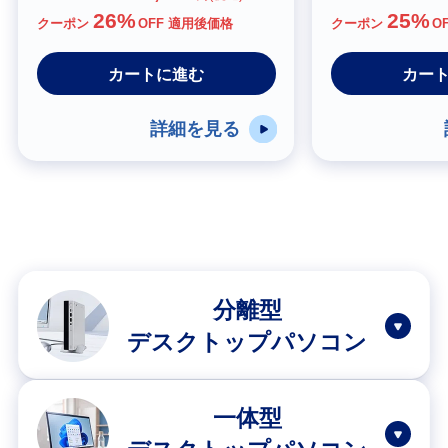
26%
25%
クーポン
OFF 適用後価格
クーポン
O
カートに進む
カー
詳細を見る
分離型
デスクトップパソコン
一体型