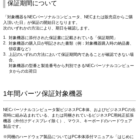
保証期間について
「対象機器をNECパーソナルコンピュータ、NECまたは販売店からご購
入頂いた日」が保証の開始日となります。
次のいずれかの方法により、期日を確認します。
対象機器に添付された保証書に記載されている「保証期間」
対象機器の購入日が明記された書類（例：対象機器購入時の納品書、
領収書など）
上記のいずれの方法において保証期間内であることが確認できない場
合、
対象機器の型番と製造番号から判別できるNECパーソナルコンピュー
タからの出荷日
1年間パーツ保証対象機器
NECパーソナルコンピュータ製ビジネスPC本体、およびビジネスPCの出
荷時に組み込まれている、または同梱されているビジネスPC用純正拡張
機器（外付けディスプレイ除く）、マウス、キーボードのハードウェア
製品です。
※同梱のハードウェア製品についてはPC本体添付マニュアル「はじめに