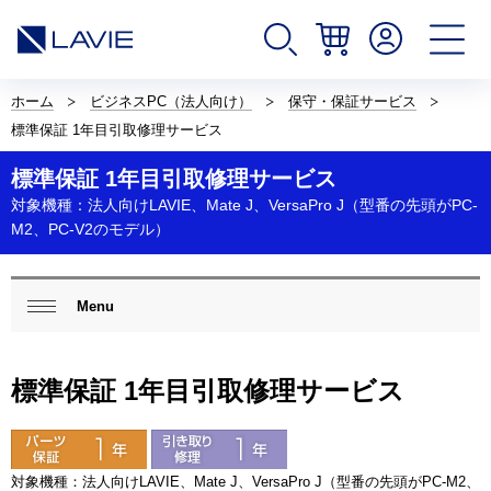
サ
イ
ホーム
ビジネスPC（法人向け）
保守・保証サービス
ト
標準保証 1年目引取修理サービス
内
の
標準保証 1年目引取修理サービス
現
在
対象機種：法人向けLAVIE、Mate J、VersaPro J（型番の先頭がPC-
位
M2、PC-V2のモデル）
置
を
表
ロ
示
ー
Menu
し
閉じ
カ
て
る
ル
い
ナ
ま
ビ
標準保証 1年目引取修理サービス
す。
ゲ
ー
シ
ョ
対象機種：法人向けLAVIE、Mate J、VersaPro J（型番の先頭がPC-M2、
ン