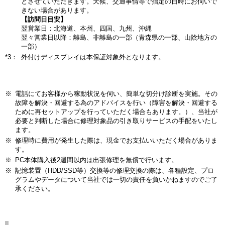
とさせていただきます。天候、交通事情等で指定の日時にお伺いで
きない場合があります。
【訪問日目安】
翌営業日：北海道、本州、四国、九州、沖縄
翌々営業日以降：離島、非離島の一部（青森県の一部、山陰地方の
一部）
*3：
外付けディスプレイは本保証対象外となります。
※
電話にてお客様から稼動状況を伺い、簡単な切分け診断を実施。その
故障を解決・回避する為のアドバイスを行い（障害を解決・回避する
ために再セットアップを行っていただく場合もあります。）、当社が
必要と判断した場合に修理対象品の引き取りサービスの手配をいたし
ます。
※
修理時に費用が発生した際は、現金でお支払いいただく場合がありま
す。
※
PC本体購入後2週間以内は出張修理を無償で行います。
※
記憶装置（HDD/SSD等）交換等の修理交換の際は、各種設定、プロ
グラムやデータについて当社では一切の責任を負いかねますのでご了
承ください。