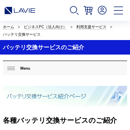
サ
イ
ホーム
ビジネスPC（法人向け）
利用支援サービス
ト
バッテリ交換サービス
内
の
バッテリ交換サービスのご紹介
現
在
位
置
ロ
を
ー
Menu
閉じ
表
カ
る
示
ル
し
ナ
て
ビ
い
ゲ
ま
ー
す。
シ
ョ
ン
各種バッテリ交換サービスのご紹介