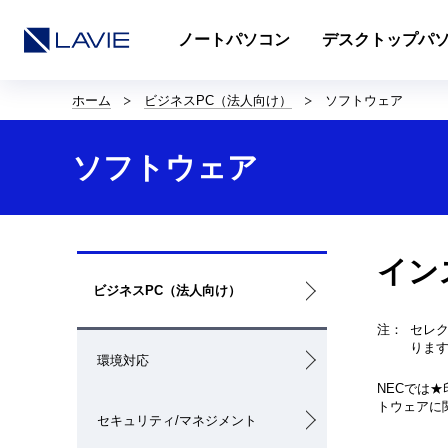
ノートパソコン
デスクトップパ
サ
イ
ホーム
ビジネスPC（法人向け）
ソフトウェア
ト
内
の
ソフトウェア
現
在
位
置
を
ロ
表
イン
ー
示
ビジネスPC（法人向け）
カ
し
ル
て
注：
セレ
ナ
い
りま
ビ
ま
環境対応
ゲ
す。
ー
NECでは★
シ
トウェアに
セキュリティ/マネジメント
ョ
ン