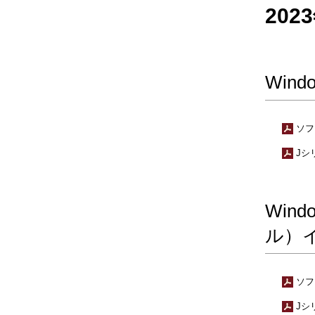
20
Win
ソフ
Jシ
Win
ル）
ソフ
Jシ