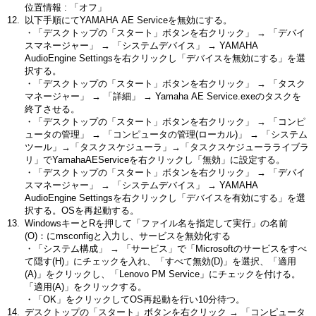
位置情報 : 「オフ」
以下手順にてYAMAHA AE Serviceを無効にする。
・「デスクトップの「スタート」ボタンを右クリック」 → 「デバイ
スマネージャー」 → 「システムデバイス」 → YAMAHA
AudioEngine Settingsを右クリックし「デバイスを無効にする」を選
択する。
・「デスクトップの「スタート」ボタンを右クリック」 → 「タスク
マネージャー」 → 「詳細」 → Yamaha AE Service.exeのタスクを
終了させる。
・「デスクトップの「スタート」ボタンを右クリック」 → 「コンピ
ュータの管理」 → 「コンピュータの管理(ローカル)」 → 「システム
ツール」→「タスクスケジューラ」→「タスクスケジューラライブラ
リ」でYamahaAEServiceを右クリックし「無効」に設定する。
・「デスクトップの「スタート」ボタンを右クリック」 → 「デバイ
スマネージャー」 → 「システムデバイス」 → YAMAHA
AudioEngine Settingsを右クリックし「デバイスを有効にする」を選
択する。OSを再起動する。
WindowsキーとRを押して「ファイル名を指定して実行」の名前
(O)：にmsconfigと入力し、サービスを無効化する
・「システム構成」 → 「サービス」で「Microsoftのサービスをすべ
て隠す(H)」にチェックを入れ、「すべて無効(D)」を選択、「適用
(A)」をクリックし、「Lenovo PM Service」にチェックを付ける。
「適用(A)」をクリックする。
・「OK」をクリックしてOS再起動を行い10分待つ。
デスクトップの「スタート」ボタンを右クリック → 「コンピュータ