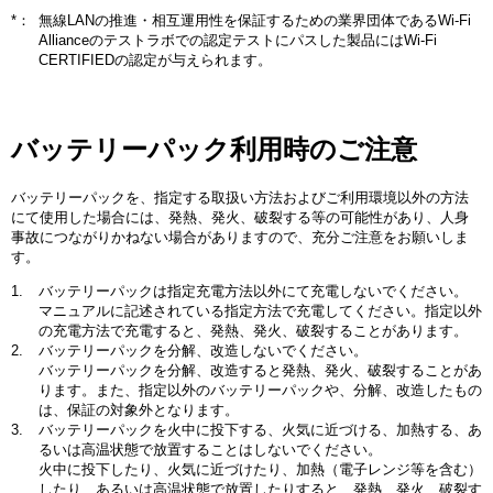
*：
無線LANの推進・相互運用性を保証するための業界団体であるWi-Fi
Allianceのテストラボでの認定テストにパスした製品にはWi-Fi
CERTIFIEDの認定が与えられます。
バッテリーパック利用時のご注意
バッテリーパックを、指定する取扱い方法およびご利用環境以外の方法
にて使用した場合には、発熱、発火、破裂する等の可能性があり、人身
事故につながりかねない場合がありますので、充分ご注意をお願いしま
す。
バッテリーパックは指定充電方法以外にて充電しないでください。
マニュアルに記述されている指定方法で充電してください。指定以外
の充電方法で充電すると、発熱、発火、破裂することがあります。
バッテリーパックを分解、改造しないでください。
バッテリーパックを分解、改造すると発熱、発火、破裂することがあ
ります。また、指定以外のバッテリーパックや、分解、改造したもの
は、保証の対象外となります。
バッテリーパックを火中に投下する、火気に近づける、加熱する、あ
るいは高温状態で放置することはしないでください。
火中に投下したり、火気に近づけたり、加熱（電子レンジ等を含む）
したり、あるいは高温状態で放置したりすると、発熱、発火、破裂す