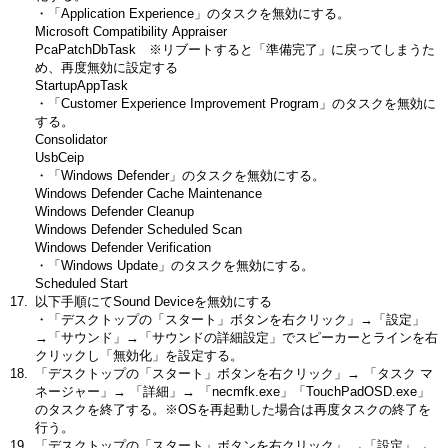
・「Application Experience」のタスクを無効にする。
Microsoft Compatibility Appraiser
PcaPatchDbTask ※リブートすると「準備完了」に戻ってしまうた
め、再度無効に設定する
StartupAppTask
・「Customer Experience Improvement Program」のタスクを無効に
する。
Consolidator
UsbCeip
・「Windows Defender」のタスクを無効にする。
Windows Defender Cache Maintenance
Windows Defender Cleanup
Windows Defender Scheduled Scan
Windows Defender Verification
・「Windows Update」のタスクを無効にする。
Scheduled Start
以下手順にてSound Deviceを無効にする
・「デスクトップの「スタート」ボタンを右クリック」→「設定」
→「サウンド」→「サウンドの詳細設定」でスピーカーとラインを右
クリックし「無効化」を設定する。
「デスクトップの「スタート」ボタンを右クリック」→ 「タスク マ
ネージャー」→ 「詳細」→ 「necmfk.exe」「TouchPadOSD.exe」
のタスクを終了する。※OSを再起動した場合は再度タスクの終了を
行う。
「デスクトップの「スタート」ボタンを右クリック」 →「設定」→