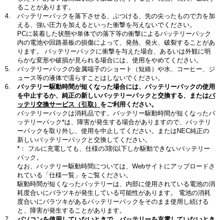
ることがあります。
バッテリーパックを落下させる、ぶつける、先の尖ったもので力を加
える、強い圧力を加えるといった衝撃を与えないでください。
PCに装着した状態や単体での落下等の衝撃によるバッテリーパック
内の電池や回路基板の損傷によって、発熱、発火、破裂することがあ
ります。 バッテリーパックに衝撃を与えた場合、あるいは外観に明
らかな変形や破損が見られる場合には、使用をやめてください。
バッテリーパックの金属端子のショート（短絡）や水、コーヒー、ジ
ュース等の液体で濡らすことはしないでください。
バッテリー駆動時間が短くなった場合には、バッテリーパックの使用
を中止するか、純正の新しいバッテリーパックと交換する、または
バ
ッテリ交換サービス（引取）
をご利用ください。
バッテリーパックは消耗品です。バッテリー駆動時間が短くなったバ
ッテリーパック*は、障害が発生する場合がありますので、バッテリ
ーパックを取り外し、使用を中止してください。またはNEC純正の
新しいバッテリーパックと交換してください。
*：
フルに充電しても、仕様の3割以下しか駆動できないバッテリー
パック。
なお、バッテリー駆動時間については、Webサイトにアップロードさ
れている「仕様一覧」をご覧ください。
駆動時間が短くなったバッテリーは、内部に使用されている電池の消
耗度合いにバラツキが発生している可能性があります。 電池の消耗
度合いにバラツキがあるバッテリーパックをそのまま使用し続ける
と、障害が発生することがあります。
パソコンを使用していないときで、バッテリーを充電していないとき