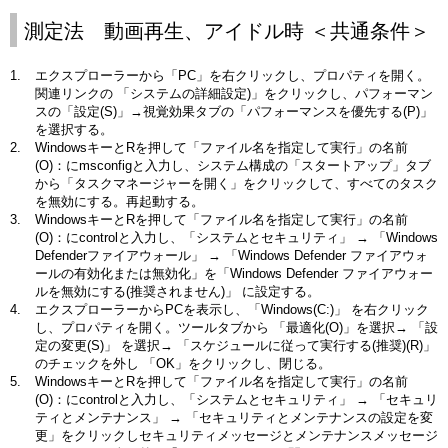
測定法 動画再生、アイドル時 ＜共通条件＞
エクスプローラーから「PC」を右クリックし、プロパティを開く。
関連リンクの 「システムの詳細設定)」をクリックし、パフォーマン
スの「設定(S)」→視覚効果タブの「パフォーマンスを優先する(P)」
を選択する。
WindowsキーとRを押して「ファイル名を指定して実行」の名前
(O)：にmsconfigと入力し、システム構成の「スタートアップ」タブ
から「タスクマネージャーを開く」をクリックして、すべてのタスク
を無効にする。再起動する。
WindowsキーとRを押して「ファイル名を指定して実行」の名前
(O)：にcontrolと入力し、「システムとセキュリティ」 → 「Windows
Defenderファイアウォール」 → 「Windows Defender ファイアウォ
ールの有効化または無効化」を「Windows Defender ファイアウォー
ルを無効にする(推奨されません)」 に設定する。
エクスプローラーからPCを表示し、「Windows(C:)」 を右クリック
し、プロパティを開く。ツールタブから 「最適化(O)」を選択→ 「設
定の変更(S)」 を選択→ 「スケジュールに従って実行する(推奨)(R)」
のチェックを外し 「OK」をクリックし、閉じる。
WindowsキーとRを押して「ファイル名を指定して実行」の名前
(O)：にcontrolと入力し、「システムとセキュリティ」 → 「セキュリ
ティとメンテナンス」 → 「セキュリティとメンテナンスの設定を変
更」をクリックしセキュリティメッセージとメンテナンスメッセージ