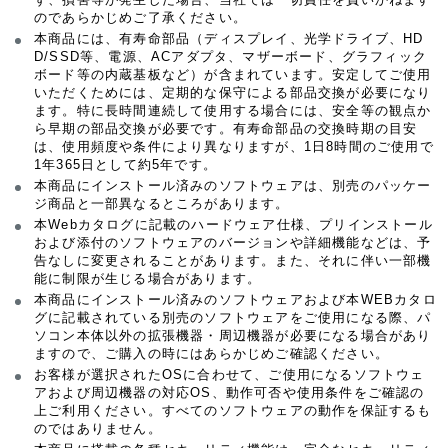
のであらかじめご了承ください。
本商品には、有寿命部品（ディスプレイ、光学ドライブ、HD
D/SSD等、電源、ACアダプタ、マザーボード、グラフィック
ボード等の内蔵基板など）が含まれています。安定してご使用
いただくためには、定期的な保守による部品交換が必要になり
ます。特に長時間連続して使用する場合には、安全等の観点か
ら早期の部品交換が必要です。有寿命部品の交換時期の目安
は、使用頻度や条件により異なりますが、1日8時間のご使用で
1年365日として約5年です。
本商品にインストール済みのソフトウェアは、別売のパッケー
ジ商品と一部異なるところがあります。
本Webカタログに記載のハードウェア仕様、プリインストール
および添付のソフトウェアのバージョンや詳細機能などは、予
告なしに変更されることがあります。また、それに伴い一部機
能に制限が生じる場合があります。
本商品にインストール済みのソフトウェアおよび本WEBカタロ
グに記載されている別売のソフトウェアをご使用になる際、パ
ソコン本体以外の拡張機器・周辺機器が必要になる場合があり
ますので、ご購入の時にはあらかじめご確認ください。
お客様が選択されたOSに合わせて、ご使用になるソフトウェ
アおよび周辺機器の対応OS、動作可否や使用条件をご確認の
上ご利用ください。すべてのソフトウェアの動作を保証するも
のではありません。