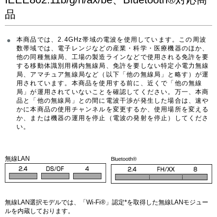
品
本商品では、2.4GHz帯域の電波を使用しています。この周波
数帯域では、電子レンジなどの産業・科学・医療機器のほか、
他の同種無線局、工場の製造ラインなどで使用される免許を要
する移動体識別用構内無線局、免許を要しない特定小電力無線
局、アマチュア無線局など（以下「他の無線局」と略す）が運
用されています。本商品を使用する前に、近くで「他の無線
局」が運用されていないことを確認してください。万一、本商
品と「他の無線局」との間に電波干渉が発生した場合は、速や
かに本商品の使用チャンネルを変更するか、使用場所を変える
か、または機器の運用を停止（電波の発射を停止）してくださ
い。
無線LAN
Bluetooth®
無線LAN選択モデルでは、「Wi-Fi®」認定*を取得した無線LANモジュー
ルを内蔵しております。