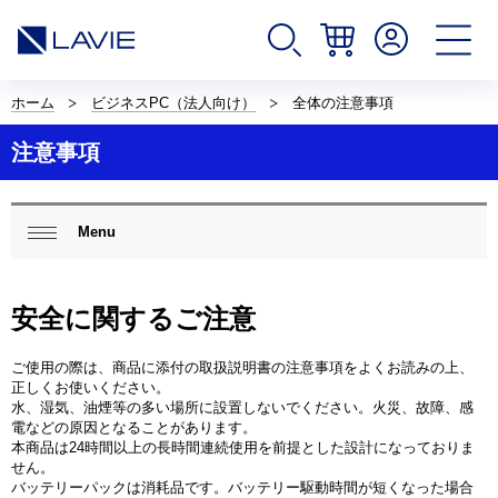
サ
イ
ホーム
ビジネスPC（法人向け）
全体の注意事項
ト
内
注意事項
の
現
在
ロ
位
ー
Menu
置
閉じ
カ
を
る
ル
表
ナ
示
ビ
安全に関するご注意
し
ゲ
て
ー
い
ご使用の際は、商品に添付の取扱説明書の注意事項をよくお読みの上、
シ
ま
正しくお使いください。
ョ
す。
水、湿気、油煙等の多い場所に設置しないでください。火災、故障、感
ン
電などの原因となることがあります。
本商品は24時間以上の長時間連続使用を前提とした設計になっておりま
せん。
バッテリーパックは消耗品です。バッテリー駆動時間が短くなった場合