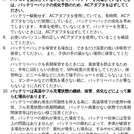
は、バッテリーパックの劣化予防のため、ACアダプタをはずしてく
ださい。
バッテリー駆動せず、ACアダプタを使用していても、長時間、ACア
ダプタをつないだ状態にしていると、バッテリーパックの劣化を早め
てしまいます。 本体を使用していないときで、バッテリーを充電し
ていないときには、ACアダプタをはずしてください。
お使いのパソコン用の正しいACアダプタを使用していることを確認
してください。
バッテリーパックを保管する場合は、できるだけ湿度の低い冷暗所で
保管してください。 また、子供の手の届かない場所に保管してくだ
さい。
バッテリーパックを長期保管するときには、過放電を防止するため
に、半年に1回くらいの割合で、50%程度の充電をしてください。保
管時は、ビニール袋などに入れて端子のショートが起こらないように
し、ダンボールなどの電気を通さない箱に、バッテリーパックが重な
らないように入れてください。
バッテリーは高温やフル充電状態の継続、保管、劣化などによって膨
らむ場合があります。
バッテリーの膨れ発生の可能性を抑える為に、高温環境での使用や保
管、フル充電状態の長期間継続、バッテリー残量がない状態での長期
間保管等は行わない様ご注意ください。
尚、バッテリーの膨れが発生した場合でも、バッテリー自体には安全
上の問題はありませんが、バッテリーの膨れによって、本体が破損す
る場合がありますので、膨れが発生した場合は、すみやかに純正の新