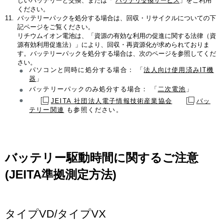
しいバッテリーと交換、または「
バッテリ交換サービス
」をご利用
ください。
バッテリーパックを処分する場合は、回収・リサイクルについての下
記ページをご覧ください。
リチウムイオン電池は、「資源の有効な利用の促進に関する法律（資
源有効利用促進法）」により、回収・再資源化が求められておりま
す。バッテリーパックを処分する場合は、次のページを参照してくだ
さい。
パソコンと同時に処分する場合： 「
法人向け使用済みIT機
器
」
バッテリーパックのみ処分する場合： 「
二次電池
」
JEITA 社団法人電子情報技術産業協会
バッ
テリー関連
も参照ください。
バッテリー駆動時間に関するご注意
(JEITA準拠測定方法)
タイプVD/タイプVX