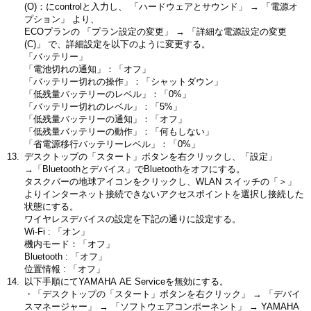
(O)：にcontrolと入力し、 「ハードウェアとサウンド」 → 「電源オ
プション」 より、
ECOプランの 「プラン設定の変更」 → 「詳細な電源設定の変更
(C)」 で、詳細設定を以下のように変更する。
「バッテリー」
「電池切れの通知」：「オフ」
「バッテリー切れの操作」：「シャットダウン」
「低残量バッテリーのレベル」：「0%」
「バッテリー切れのレベル」：「5%」
「低残量バッテリーの通知」：「オフ」
「低残量バッテリーの動作」：「何もしない」
「省電源移行バッテリーレベル」：「0%」
デスクトップの「スタート」ボタンを右クリックし、「設定」
→「Bluetoothとデバイス」でBluetoothをオフにする。
タスクバーの地球アイコンをクリックし、WLAN スイッチの「＞」
よりインターネット接続できないアクセスポイントを選択し接続した
状態にする。
ワイヤレスデバイスの設定を下記の通りに設定する。
Wi-Fi : 「オン」
機内モード：「オフ」
Bluetooth : 「オフ」
位置情報 : 「オフ」
以下手順にてYAMAHA AE Serviceを無効にする。
・「デスクトップの「スタート」ボタンを右クリック」 → 「デバイ
スマネージャー」 → 「ソフトウェアコンポーネント」 → YAMAHA