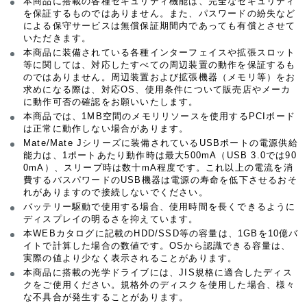
本商品に搭載の各種セキュリティ機能は、完全なセキュリティ
を保証するものではありません。また、パスワードの紛失など
による保守サービスは無償保証期間内であっても有償とさせて
いただきます。
本商品に装備されている各種インターフェイスや拡張スロット
等に関しては、対応したすべての周辺装置の動作を保証するも
のではありません。周辺装置および拡張機器（メモリ等）をお
求めになる際は、対応OS、使用条件について販売店やメーカ
に動作可否の確認をお願いいたします。
本商品では、1MB空間のメモリリソースを使用するPCIボード
は正常に動作しない場合があります。
Mate/Mate Jシリーズに装備されているUSBポートの電源供給
能力は、1ポートあたり動作時は最大500mA（USB 3.0では90
0mA）、スリープ時は数十mA程度です。これ以上の電流を消
費するバスパワードのUSB機器は電源の寿命を低下させるおそ
れがありますので接続しないでください。
バッテリー駆動で使用する場合、使用時間を長くできるように
ディスプレイの明るさを抑えています。
本WEBカタログに記載のHDD/SSD等の容量は、1GBを10億バ
イトで計算した場合の数値です。OSから認識できる容量は、
実際の値より少なく表示されることがあります。
本商品に搭載の光学ドライブには、JIS規格に適合したディス
クをご使用ください。規格外のディスクを使用した場合、様々
な不具合が発生することがあります。