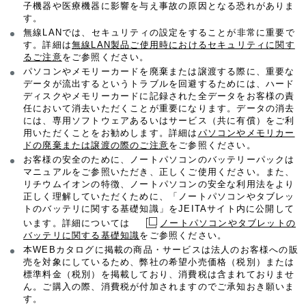
子機器や医療機器に影響を与え事故の原因となる恐れがありま
す。
無線LANでは、セキュリティの設定をすることが非常に重要で
す。詳細は
無線LAN製品ご使用時におけるセキュリティに関す
るご注意
をご参照ください。
パソコンやメモリーカードを廃棄または譲渡する際に、重要な
データが流出するというトラブルを回避するためには、ハード
ディスクやメモリーカードに記録された全データをお客様の責
任において消去いただくことが重要になります。データの消去
には、専用ソフトウェアあるいはサービス（共に有償）をご利
用いただくことをお勧めします。詳細は
パソコンやメモリカー
ドの廃棄または譲渡の際のご注意
をご参照ください。
お客様の安全のために、ノートパソコンのバッテリーパックは
マニュアルをご参照いただき、正しくご使用ください。また、
リチウムイオンの特徴、ノートパソコンの安全な利用法をより
正しく理解していただくために、「ノートパソコンやタブレッ
トのバッテリに関する基礎知識」をJEITAサイト内に公開して
います。詳細については
ノートパソコンやタブレットの
バッテリに関する基礎知識
をご参照ください。
本WEBカタログに掲載の商品・サービスは法人のお客様への販
売を対象にしているため、弊社の希望小売価格（税別）または
標準料金（税別）を掲載しており、消費税は含まれておりませ
ん。ご購入の際、消費税が付加されますのでご承知おき願いま
す。