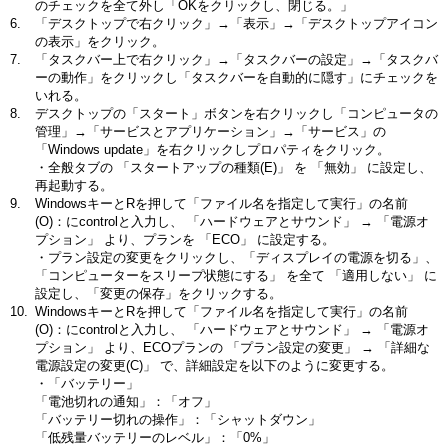
のチェックを全て外し「OKをクリックし、閉じる。」
「デスクトップで右クリック」→「表示」→「デスクトップアイコン
の表示」をクリック。
「タスクバー上で右クリック」→「タスクバーの設定」→「タスクバ
ーの動作」をクリックし「タスクバーを自動的に隠す」にチェックを
いれる。
デスクトップの「スタート」ボタンを右クリックし「コンピュータの
管理」→「サービスとアプリケーション」→「サービス」の
「Windows update」を右クリックしプロパティをクリック。
・全般タブの 「スタートアップの種類(E)」 を 「無効」 に設定し、
再起動する。
WindowsキーとRを押して「ファイル名を指定して実行」の名前
(O)：にcontrolと入力し、 「ハードウェアとサウンド」 → 「電源オ
プション」 より、プランを 「ECO」 に設定する。
・プラン設定の変更をクリックし、「ディスプレイの電源を切る」、
「コンピューターをスリープ状態にする」 を全て 「適用しない」 に
設定し、「変更の保存」をクリックする。
WindowsキーとRを押して「ファイル名を指定して実行」の名前
(O)：にcontrolと入力し、 「ハードウェアとサウンド」 → 「電源オ
プション」 より、ECOプランの 「プラン設定の変更」 → 「詳細な
電源設定の変更(C)」 で、詳細設定を以下のように変更する。
・「バッテリー」
「電池切れの通知」：「オフ」
「バッテリー切れの操作」：「シャットダウン」
「低残量バッテリーのレベル」：「0%」