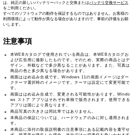
は、純正の新しいバッテリーパックと交換または
バッテリ交換サービス
をご利用ください。
すべてのソフトウェアの動作を保証するものではありません。お客様の
利用環境によって動作が異なる場合がありますので、事前の評価をお願
いします。
注意事項
本WEBカタログで使用されている商品は、本WEBカタログお
よび広告用に撮影したものです。そのため、実際の商品とはデ
ザイン、外観などで多少異なることがあります。また、写真は
商品の色と多少異なる場合があります。
画面ははめ込み合成です。Windows 11の画面イメージはダー
クテーマ選択時のイメージです。テーマは設定にて変更可能で
す。
画面ははめ込み合成で、変更される可能性があります。Windo
ws ストア アプリはそれぞれ単独で販売されます。使用できる
アプリは国により異なります。
商品写真の大きさは同比率ではありません。
本商品の保証については、ハードウェアのみに対し適用されま
す。
本商品に添付の取扱説明書の注意事項にある記載内容を遵守せ
ず、損害等が発生した場合、当社では一切責任を負いかねます