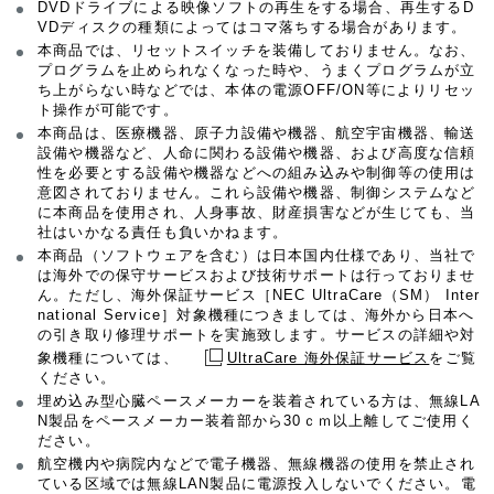
DVDドライブによる映像ソフトの再生をする場合、再生するD
VDディスクの種類によってはコマ落ちする場合があります。
本商品では、リセットスイッチを装備しておりません。なお、
プログラムを止められなくなった時や、うまくプログラムが立
ち上がらない時などでは、本体の電源OFF/ON等によりリセッ
ト操作が可能です。
本商品は、医療機器、原子力設備や機器、航空宇宙機器、輸送
設備や機器など、人命に関わる設備や機器、および高度な信頼
性を必要とする設備や機器などへの組み込みや制御等の使用は
意図されておりません。これら設備や機器、制御システムなど
に本商品を使用され、人身事故、財産損害などが生じても、当
社はいかなる責任も負いかねます。
本商品（ソフトウェアを含む）は日本国内仕様であり、当社で
は海外での保守サービスおよび技術サポートは行っておりませ
ん。ただし、海外保証サービス［NEC UltraCare（SM） Inter
national Service］対象機種につきましては、海外から日本へ
の引き取り修理サポートを実施致します。サービスの詳細や対
象機種については、
UltraCare 海外保証サービス
をご覧
ください。
埋め込み型心臓ペースメーカーを装着されている方は、無線LA
N製品をペースメーカー装着部から30ｃｍ以上離してご使用く
ださい。
航空機内や病院内などで電子機器、無線機器の使用を禁止され
ている区域では無線LAN製品に電源投入しないでください。電