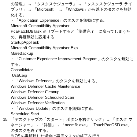
の管理」 → 「タスクスケジューラ」 → 「タスクスケジューラ ライ
ブラリ」 → 「Microsoft」 → 「Windows」から以下のタスクを無効
化する。
・「Application Experience」のタスクを無効にする。
Microsoft Compatibility Appraiser
PcaPatchDbTask ※リブートすると「準備完了」に戻ってしまうた
め、再度無効に設定する
StartupAppTask
Microsoft Compatibility Appraiser Exp
MareBackup
・「Customer Experience Improvement Program」のタスクを無効に
する。
Consolidator
UsbCeip
・「Windows Defender」のタスクを無効にする。
Windows Defender Cache Maintenance
Windows Defender Cleanup
Windows Defender Scheduled Scan
Windows Defender Verification
・「Windows Update」のタスクを無効にする。
Scheduled Start
「デスクトップの「スタート」ボタンを右クリック」→ 「タスク マ
ネージャー」→ 「詳細」→ 「necmfk.exe」「TouchPadOSD.exe」
のタスクを終了する。
※OSを再起動した場合は再度タスクの終了を行う。