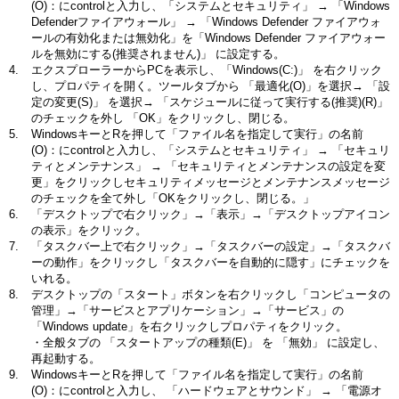
(O)：にcontrolと入力し、「システムとセキュリティ」 → 「Windows
Defenderファイアウォール」 → 「Windows Defender ファイアウォ
ールの有効化または無効化」を「Windows Defender ファイアウォー
ルを無効にする(推奨されません)」 に設定する。
エクスプローラーからPCを表示し、「Windows(C:)」 を右クリック
し、プロパティを開く。ツールタブから 「最適化(O)」を選択→ 「設
定の変更(S)」 を選択→ 「スケジュールに従って実行する(推奨)(R)」
のチェックを外し 「OK」をクリックし、閉じる。
WindowsキーとRを押して「ファイル名を指定して実行」の名前
(O)：にcontrolと入力し、「システムとセキュリティ」 → 「セキュリ
ティとメンテナンス」 → 「セキュリティとメンテナンスの設定を変
更」をクリックしセキュリティメッセージとメンテナンスメッセージ
のチェックを全て外し「OKをクリックし、閉じる。」
「デスクトップで右クリック」→「表示」→「デスクトップアイコン
の表示」をクリック。
「タスクバー上で右クリック」→「タスクバーの設定」→「タスクバ
ーの動作」をクリックし「タスクバーを自動的に隠す」にチェックを
いれる。
デスクトップの「スタート」ボタンを右クリックし「コンピュータの
管理」→「サービスとアプリケーション」→「サービス」の
「Windows update」を右クリックしプロパティをクリック。
・全般タブの 「スタートアップの種類(E)」 を 「無効」 に設定し、
再起動する。
WindowsキーとRを押して「ファイル名を指定して実行」の名前
(O)：にcontrolと入力し、 「ハードウェアとサウンド」 → 「電源オ