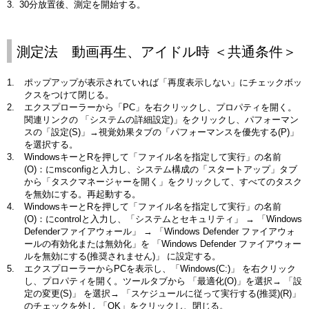
30分放置後、測定を開始する。
測定法 動画再生、アイドル時 ＜共通条件＞
ポップアップが表示されていれば「再度表示しない」にチェックボッ
クスをつけて閉じる。
エクスプローラーから「PC」を右クリックし、プロパティを開く。
関連リンクの 「システムの詳細設定)」をクリックし、パフォーマン
スの「設定(S)」→視覚効果タブの「パフォーマンスを優先する(P)」
を選択する。
WindowsキーとRを押して「ファイル名を指定して実行」の名前
(O)：にmsconfigと入力し、システム構成の「スタートアップ」タブ
から「タスクマネージャーを開く」をクリックして、すべてのタスク
を無効にする。再起動する。
WindowsキーとRを押して「ファイル名を指定して実行」の名前
(O)：にcontrolと入力し、「システムとセキュリティ」 → 「Windows
Defenderファイアウォール」 → 「Windows Defender ファイアウォ
ールの有効化または無効化」を 「Windows Defender ファイアウォー
ルを無効にする(推奨されません)」 に設定する。
エクスプローラーからPCを表示し、「Windows(C:)」 を右クリック
し、プロパティを開く。ツールタブから 「最適化(O)」を選択→ 「設
定の変更(S)」 を選択→ 「スケジュールに従って実行する(推奨)(R)」
のチェックを外し 「OK」をクリックし、閉じる。