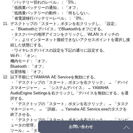
「バッテリー切れのレベル」：「5%」
「低残量バッテリーの通知」：「オフ」
「低残量バッテリーの動作」：「何もしない」
「省電源移行バッテリーレベル」：「0%」
デスクトップの「スタート」ボタンを右クリックし、「設定」
→「Bluetoothとデバイス」でBluetoothをオフにする。
・タスクバーの地球アイコンをクリックし、WLAN スイッチの
「＞」よりインターネット接続できないアクセスポイントを選択し接
続した状態にする。
・ワイヤレスデバイスの設定を下記の通りに設定する。
Wi-Fi : 「オン」
機内モード：「オフ」
Bluetooth : 「オフ」
位置情報 : 「オフ」
以下手順にてYAMAHA AE Serviceを無効にする。
・「デスクトップの「スタート」ボタンを右クリック」 → 「デバイ
スマネージャー」 → 「システムデバイス」 → YAMAHA
AudioEngine Settingsを右クリックし「デバイスを無効にする」を選
択する。
・「デスクトップの「スタート」ボタンを右クリック」 → 「タスク
マネージャー」 → 「詳細」 → Yamaha AE Service.exeのタスクを
終了させる。
・「デスクトップの「スタート」ボタンを右クリック」 → 「コンピ
ュータの管理」 → 「コンピュータの管理(ローカル)」 → 「システム
お問い合わせ
ツール」→「タスクスケジューラ」→「タスクスケジューラライブラ