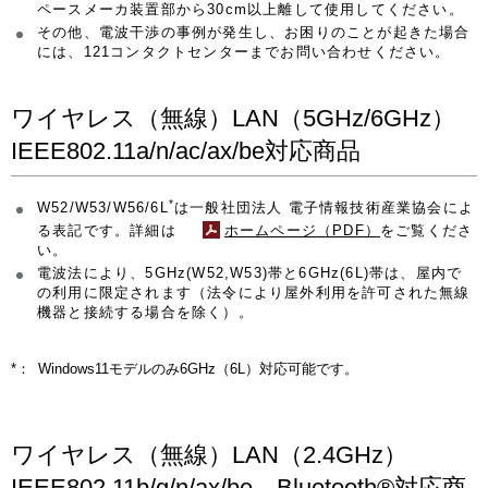
ペースメーカ装置部から30cm以上離して使用してください。
その他、電波干渉の事例が発生し、お困りのことが起きた場合
には、121コンタクトセンターまでお問い合わせください。
ワイヤレス（無線）LAN（5GHz/6GHz）
IEEE802.11a/n/ac/ax/be対応商品
*
W52/W53/W56/6L
は一般社団法人 電子情報技術産業協会によ
る表記です。詳細は
ホームページ（PDF）
をご覧くださ
い。
電波法により、5GHz(W52,W53)帯と6GHz(6L)帯は、屋内で
の利用に限定されます（法令により屋外利用を許可された無線
機器と接続する場合を除く）。
*：
Windows11モデルのみ6GHz（6L）対応可能です。
ワイヤレス（無線）LAN（2.4GHz）
IEEE802.11b/g/n/ax/be、Bluetooth®対応商