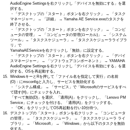
AudioEngine Settingsを右クリックし「デバイスを無効にする」を選
択する。
・「デスクトップの「スタート」ボタンを右クリック」 → 「タスク
マネージャー」 → 「詳細」 → Yamaha AE Service.exeのタスクを
終了させる。
・「デスクトップの「スタート」ボタンを右クリック」 → 「コンピ
ュータの管理」 → 「コンピュータの管理(ローカル)」 → 「システム
ツール」→「タスクスケジューラ」→「タスクスケジューラライブラ
リ」で
YamahaAEServiceを右クリックし「無効」に設定する。
・「デスクトップの「スタート」ボタンを右クリック」 → 「デバイ
スマネージャー」 → 「ソフトウェアコンポーネント」 → YAMAHA
AudioEngine Settingsを右クリックし「デバイスを有効にする」を選
択する。OSを再起動する。
WindowsキーとRを押して「ファイル名を指定して実行」の名前
(O)：にmsconfigと入力し、サービスを無効化する
・「システム構成」 → 「サービス」で「Microsoftのサービスをすべ
て隠す(H)」にチェックを入れ、
「すべて無効(D)」を選択、「適用(A)」をクリックし、「Lenovo PM
Service」にチェックを付ける。「適用(A)」をクリックする。
・「OK」をクリックしてOS再起動を行い10分待つ。
デスクトップの「スタート」ボタンを右クリック → 「コンピュータ
の管理」 → 「タスクスケジューラ」 → 「タスクスケジューラ ライ
ブラリ」 → 「Microsoft」 → 「Windows」から以下のタスクを無効
化する。