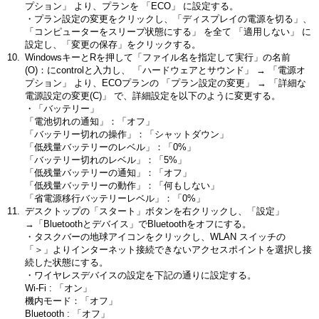
プション」 より、プランを 「ECO」 に設定する。
・プラン設定の変更をクリックし、「ディスプレイの電源を切る」、
「コンピューターをスリープ状態にする」 を全て 「適用しない」 に
設定し、「変更の保存」をクリックする。
WindowsキーとRを押して「ファイル名を指定して実行」の名前
(O)：にcontrolと入力し、 「ハードウェアとサウンド」 → 「電源オ
プション」 より、ECOプランの 「プラン設定の変更」 → 「詳細な
電源設定の変更(C)」 で、詳細設定を以下のように変更する。
・「バッテリー」
「電池切れの通知」：「オフ」
「バッテリー切れの操作」：「シャットダウン」
「低残量バッテリーのレベル」：「0%」
「バッテリー切れのレベル」：「5%」
「低残量バッテリーの通知」：「オフ」
「低残量バッテリーの動作」：「何もしない」
「省電源移行バッテリーレベル」：「0%」
デスクトップの「スタート」ボタンを右クリックし、「設定」
→「Bluetoothとデバイス」でBluetoothをオフにする。
・タスクバーの地球アイコンをクリックし、WLAN スイッチの
「＞」よりインターネット接続できないアクセスポイントを選択し接
続した状態にする。
・ワイヤレスデバイスの設定を下記の通りに設定する。
Wi-Fi : 「オン」
機内モード：「オフ」
Bluetooth : 「オフ」