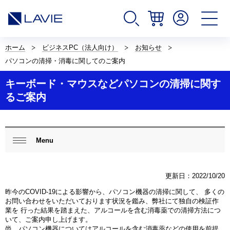
サ
イ
ホーム
ビジネスPC（法人向け）
お知らせ
ト
パソコンの清掃・消毒に関してのご案内
内
の
キーボード・マウスなどパソコンの清掃に関す
現
在
るご案内
位
置
を
表
ロ
示
ー
Menu
閉じ
し
カ
る
て
ル
い
ナ
ま
更新日：2022/10/20
ビ
す。
ゲ
昨今のCOVID-19による影響から、パソコン機器の清掃に関して、 多くの
ー
お問い合わせをいただいております状況を鑑み、弊社にて独自の検証作
シ
業を 行った結果を踏まえた、アルコールを含む消毒薬での清掃方法につ
ョ
いて、ご案内申し上げます。
ン
尚、パソコン機器についてはアルコールを含む消毒薬などの使用を前提