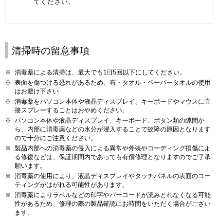
てください。
清掃時の留意事項
※
消毒薬による清掃は、最大でも1日5回以下にしてください。
※
表面を傷つける恐れがあるため、布・タオル・ペーパータオルの使用
はお避け下さい
※
消毒薬をパソコン本体や液晶ディスプレイ、キーボードやマウスに直
接スプレーすることはおやめください。
※
パソコン本体や液晶ディスプレイ、キーボード、ボタン類の隙間か
ら、内部に消毒薬などの水分が浸入することで故障の原因となります
ので十分にご注意ください。
※
製品内部への消毒薬の侵入による異常や外装やコーディング損傷によ
る修復などは、保証期間内であっても有償修理となりますのでご了承
願います。
※
消毒薬の使用により、液晶ディスプレイやタッチパネルの表面のコー
ティングがはがれる可能性があります。
※
消毒薬によりラベルなどの印字やバーコードが読みとれなくなる可能
性があるため、修理の際の製品確認にお時間をいただく場合がござい
ます。