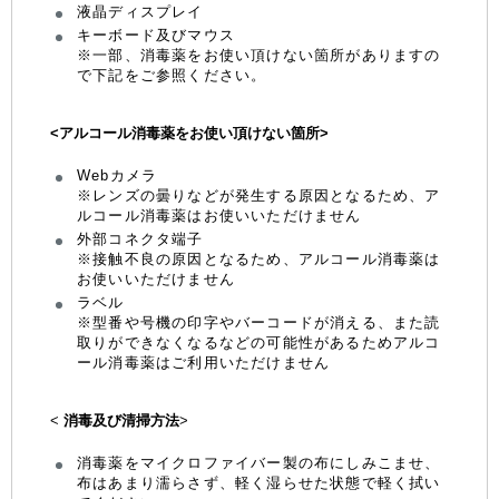
液晶ディスプレイ
キーボード及びマウス
※一部、消毒薬をお使い頂けない箇所がありますの
で下記をご参照ください。
<アルコール消毒薬をお使い頂けない箇所>
Webカメラ
※レンズの曇りなどが発生する原因となるため、ア
ルコール消毒薬はお使いいただけません
外部コネクタ端子
※接触不良の原因となるため、アルコール消毒薬は
お使いいただけません
ラベル
※型番や号機の印字やバーコードが消える、また読
取りができなくなるなどの可能性があるためアルコ
ール消毒薬はご利用いただけません
<
消毒及び清掃方法
>
消毒薬をマイクロファイバー製の布にしみこませ、
布はあまり濡らさず、軽く湿らせた状態で軽く拭い