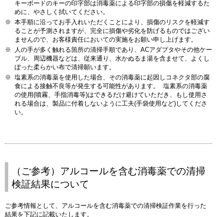
キーボードのキーの印字部は消毒薬による印字部の損傷を軽減するた
めに、やさしく拭いてください。
※
本手順に沿ってお手入れいただくことにより、損傷のリスクを軽減す
ることが予測されますが、完全に損傷や劣化を防げるものではござい
ませんので、お客様責任においての実施をお願い申し上げます。
※
人の手が多く触れる箇所の清掃手順であり、ACアダプタやその他ケー
ブル、周辺機器などは、従来通り、水かぬるま湯を含ませて、よくし
ぼった柔らかい布で清掃願います。
※
塩素系の消毒薬を使用した場合、その消毒薬に起因しコネクタ部の腐
食による接触不良等が発生する可能性があります。 塩素系の消毒薬
の使用(噴霧、手指消毒等)はできるだけ避けていただき、もし使用さ
れる場合は、製品に付着しないように工夫(手袋使用など)してくださ
い。
（ご参考）アルコールを含む消毒薬での清掃
検証結果について
ご参考情報として、アルコールを含む消毒薬での清掃検証作業を行った
結果を下記に記載いたします。