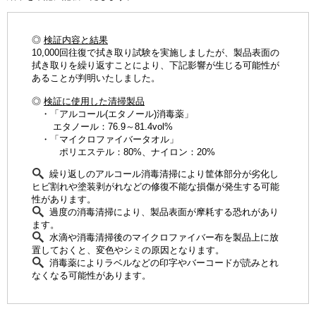
◎
検証内容と結果
10,000回往復で拭き取り試験を実施しましたが、製品表面の
拭き取りを繰り返すことにより、下記影響が生じる可能性が
あることが判明いたしました。
◎
検証に使用した清掃製品
・「アルコール(エタノール)消毒薬」
エタノール：76.9～81.4vol%
・「マイクロファイバータオル」
ポリエステル：80%、ナイロン：20%
繰り返しのアルコール消毒清掃により筐体部分が劣化し
ヒビ割れや塗装剥がれなどの修復不能な損傷が発生する可能
性があります。
過度の消毒清掃により、製品表面が摩耗する恐れがあり
ます。
水滴や消毒清掃後のマイクロファイバー布を製品上に放
置しておくと、変色やシミの原因となります。
消毒薬によりラベルなどの印字やバーコードが読みとれ
なくなる可能性があります。