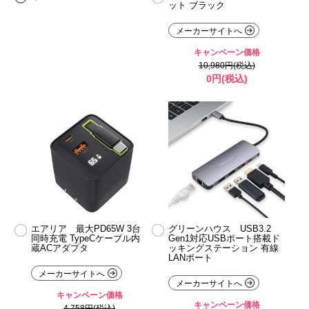
ット ブラック
メーカーサイトへ
キャンペーン価格
10,980円(税込)
0円(税込)
エアリア 最大PD65W 3台
グリーンハウス USB3.2
同時充電 TypeCケーブル内
Gen1対応USBポート搭載ド
蔵ACアダプタ
ッキングステーション 有線
LANポート
メーカーサイトへ
メーカーサイトへ
キャンペーン価格
キャンペーン価格
4,758円(税込)