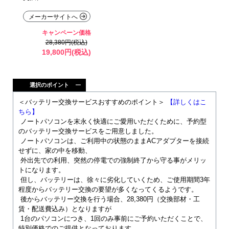
メーカーサイトへ
キャンペーン価格
28,380円(税込)
19,800円(税込)
選択のポイント
＜バッテリー交換サービスおすすめのポイント＞
【詳しくはこ
ちら】
ノートパソコンを末永く快適にご愛用いただくために、予約型
のバッテリー交換サービスをご用意しました。
ノートパソコンは、ご利用中の状態のままACアダプターを接続
せずに、家の中を移動、
外出先での利用、突然の停電での強制終了から守る事がメリッ
トになります。
但し、バッテリーは、徐々に劣化していくため、ご使用期間3年
程度からバッテリー交換の要望が多くなってくるようです。
後からバッテリー交換を行う場合、28,380円（交換部材・工
賃・配送費込み）となりますが
1台のパソコンにつき、1回のみ事前にご予約いただくことで、
特別価格でのご提供となっております。