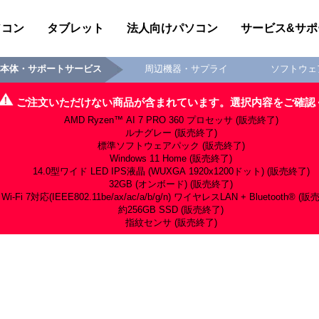
ソコン
タブレット
法人向けパソコン
サービス&サポ
本体・サポートサービス
周辺機器・サプライ
ソフトウェ
ご注文いただけない商品が含まれています。選択内容をご確認
AMD Ryzen™ AI 7 PRO 360 プロセッサ (販売終了)
ルナグレー (販売終了)
標準ソフトウェアパック (販売終了)
Windows 11 Home (販売終了)
14.0型ワイド LED IPS液晶 (WUXGA 1920x1200ドット) (販売終了)
32GB (オンボード) (販売終了)
Wi-Fi 7対応(IEEE802.11be/ax/ac/a/b/g/n) ワイヤレスLAN + Bl
約256GB SSD (販売終了)
指紋センサ (販売終了)