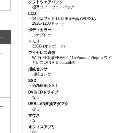
ソフトウェアパック
・
標準ソフトウェアパック
LCD
・
14.0型ワイド LED IPS液晶 (WUXGA
1920x1200ドット)
ボディカラー
・
ルナグレー
メモリ
・
32GB (オンボード)
ワイヤレス通信
・
Wi-Fi 7対応(IEEE802.11be/ax/ac/a/b/g/n) ワイ
ヤレスLAN + Bluetooth®
指紋センサ
・
指紋センサ
SSD
・
約256GB SSD
DVD/CDドライブ
・
なし
USB-LAN変換アダプタ
・
なし
マウス
・
なし
オフィスアプリ
・
なし