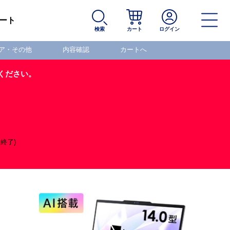
ート
検索
カート
ログイン
ア・その他
内容確認
カートへ
ください。
uetooth® (販売終了)