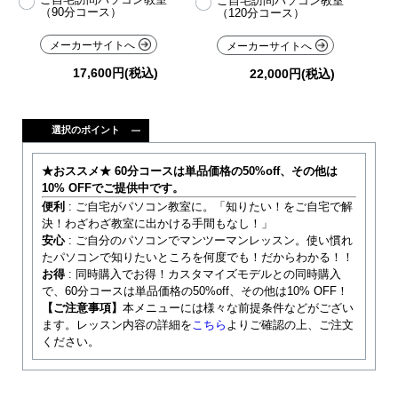
ご自宅訪問パソコン教室
（90分コース）
（120分コース）
メーカーサイトへ
メーカーサイトへ
17,600円(税込)
22,000円(税込)
選択のポイント
★おススメ★
60分コースは単品価格の50%off、その他は
10% OFFでご提供中です。
便利
: ご自宅がパソコン教室に。「知りたい！をご自宅で解
決！わざわざ教室に出かける手間もなし！」
安心
: ご自分のパソコンでマンツーマンレッスン。使い慣れ
たパソコンで知りたいところを何度でも！だからわかる！！
お得
: 同時購入でお得！カスタマイズモデルとの同時購入
で、60分コースは単品価格の50%off、その他は10% OFF！
【ご注意事項】
本メニューには様々な前提条件などがござい
ます。レッスン内容の詳細を
こちら
よりご確認の上、ご注文
ください。